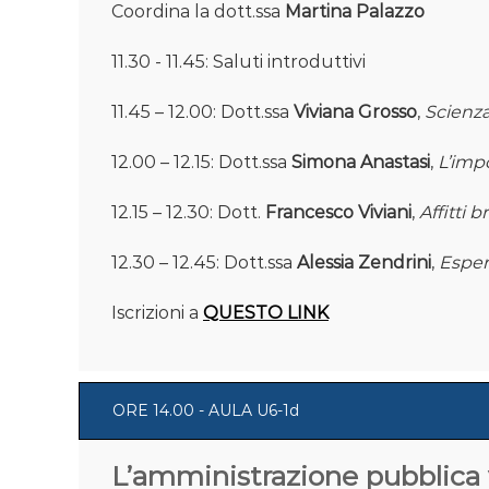
Coordina la dott.ssa
Martina Palazzo
11.30 - 11.45: Saluti introduttivi
11.45 – 12.00: Dott.ssa
Viviana Grosso
,
Scienza
12.00 – 12.15: Dott.ssa
Simona Anastasi
,
L’impo
12.15 – 12.30: Dott.
Francesco Viviani
,
Affitti 
12.30 – 12.45: Dott.ssa
Alessia Zendrini
,
Esper
Iscrizioni a
QUESTO LINK
ORE 14.00 - AULA U6-1d
L’amministrazione pubblica vi