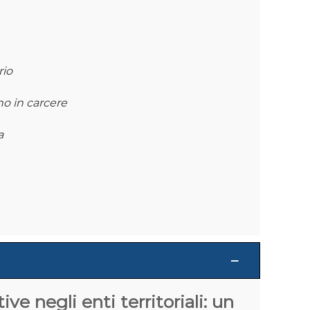
rio
no in carcere
a
e negli enti territoriali: un