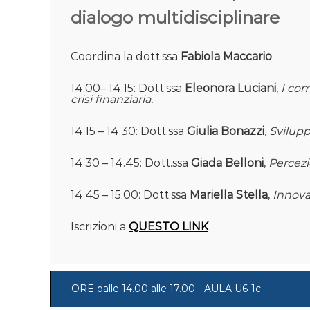
dialogo multidisciplinare
Coordina la dott.ssa
Fabiola Maccario
14.00– 14.15: Dott.ssa
Eleonora Luciani
,
I com
crisi finanziaria.
14.15 – 14.30: Dott.ssa
Giulia Bonazzi
,
Svilupp
14.30 – 14.45: Dott.ssa
Giada Belloni
,
Percezi
14.45 – 15.00: Dott.ssa
Mariella Stella
,
Innova
Iscrizioni a
QUESTO LINK
ORE dalle 14.00 alle 17.00 - AULA U6-1c